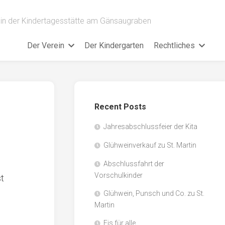
ein der Kindertagesstätte am Gänsaugraben
Der Verein
Der Kindergarten
Rechtliches
Recent Posts
Jahresabschlussfeier der Kita
Glühweinverkauf zu St. Martin
Abschlussfahrt der
Vorschulkinder
t
Glühwein, Punsch und Co. zu St.
Martin
Eis für alle