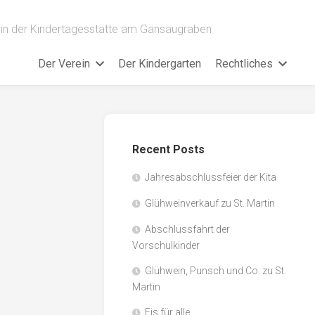
ein der Kindertagesstätte am Gänsaugraben
Der Verein
Der Kindergarten
Rechtliches
Recent Posts
Jahresabschlussfeier der Kita
Glühweinverkauf zu St. Martin
Abschlussfahrt der
Vorschulkinder
Glühwein, Punsch und Co. zu St.
Martin
Eis für alle