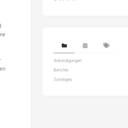
d
ine
.
r
Ankündigungen
hen
Berichte
Sonstiges