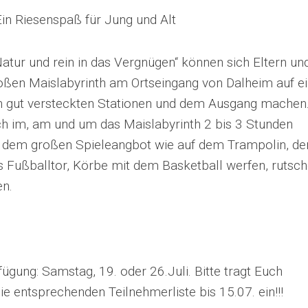
Ein Riesenspaß für Jung und Alt
tur und rein in das Vergnügen“ können sich Eltern un
ßen Maislabyrinth am Ortseingang von Dalheim auf e
n gut versteckten Stationen und dem Ausgang machen
ch im, am und um das Maislabyrinth 2 bis 3 Stunden
i dem großen Spieleangbot wie auf dem Trampolin, de
s Fußballtor, Körbe mit dem Basketball werfen, rutsc
n.
ügung: Samstag, 19. oder 26.Juli. Bitte tragt Euch
ie entsprechenden Teilnehmerliste bis 15.07. ein!!!