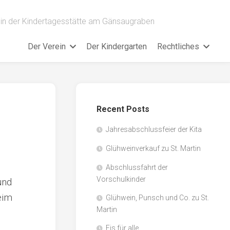
ein der Kindertagesstätte am Gänsaugraben
Der Verein
Der Kindergarten
Rechtliches
Recent Posts
Jahresabschlussfeier der Kita
Glühweinverkauf zu St. Martin
Abschlussfahrt der
Vorschulkinder
und
eim
Glühwein, Punsch und Co. zu St.
Martin
Eis für alle